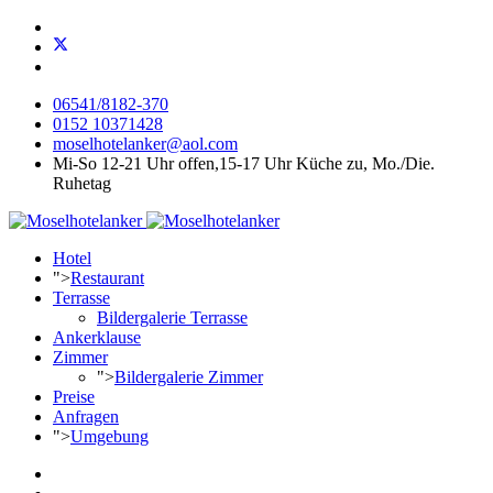
06541/8182-370
0152 10371428
moselhotelanker@aol.com
Mi-So 12-21 Uhr offen,15-17 Uhr Küche zu, Mo./Die.
Ruhetag
Hotel
">
Restaurant
Terrasse
Bildergalerie Terrasse
Ankerklause
Zimmer
">
Bildergalerie Zimmer
Preise
Anfragen
">
Umgebung